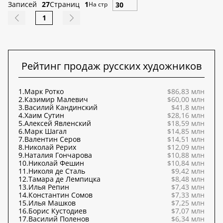
Записей
27
Страниц
1
На стр
1
Рейтинг продаж русских художников
1.
Марк Ротко
$86,83 млн
2.
Казимир Малевич
$60,00 млн
3.
Василий Кандинский
$41,8 млн
4.
Хаим Сутин
$28,16 млн
5.
Алексей Явленский
$18,59 млн
6.
Марк Шагал
$14,85 млн
7.
Валентин Серов
$14,51 млн
8.
Николай Рерих
$12,09 млн
9.
Наталия Гончарова
$10,88 млн
10.
Николай Фешин
$10,84 млн
11.
Николя де Сталь
$9,42 млн
12.
Тамара де Лемпицка
$8,48 млн
13.
Илья Репин
$7,43 млн
14.
Константин Сомов
$7,33 млн
15.
Илья Машков
$7,25 млн
16.
Борис Кустодиев
$7,07 млн
17.
Василий Поленов
$6,34 млн