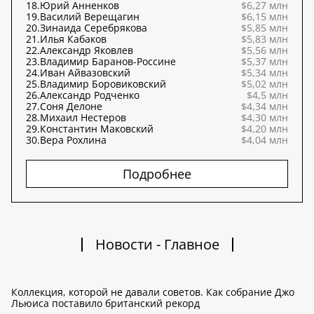
18.
Юрий Анненков
$6,27 млн
19.
Василий Верещагин
$6,15 млн
20.
Зинаида Серебрякова
$5,85 млн
21.
Илья Кабаков
$5,83 млн
22.
Александр Яковлев
$5,56 млн
23.
Владимир Баранов-Россине
$5,37 млн
24.
Иван Айвазовский
$5,34 млн
25.
Владимир Боровиковский
$5,02 млн
26.
Александр Родченко
$4,5 млн
27.
Соня Делоне
$4,34 млн
28.
Михаил Нестеров
$4,30 млн
29.
Константин Маковский
$4,20 млн
30.
Вера Рохлина
$4,04 млн
Подробнее
Новости - Главное
Коллекция, которой не давали советов. Как собрание Джо
Льюиса поставило британский рекорд