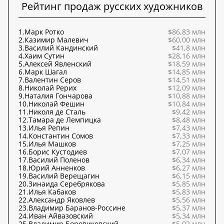
Рейтинг продаж русских художников
1.
Марк Ротко
$86,83 млн
2.
Казимир Малевич
$60,00 млн
3.
Василий Кандинский
$41,8 млн
4.
Хаим Сутин
$28,16 млн
5.
Алексей Явленский
$18,59 млн
6.
Марк Шагал
$14,85 млн
7.
Валентин Серов
$14,51 млн
8.
Николай Рерих
$12,09 млн
9.
Наталия Гончарова
$10,88 млн
10.
Николай Фешин
$10,84 млн
11.
Николя де Сталь
$9,42 млн
12.
Тамара де Лемпицка
$8,48 млн
13.
Илья Репин
$7,43 млн
14.
Константин Сомов
$7,33 млн
15.
Илья Машков
$7,25 млн
16.
Борис Кустодиев
$7,07 млн
17.
Василий Поленов
$6,34 млн
18.
Юрий Анненков
$6,27 млн
19.
Василий Верещагин
$6,15 млн
20.
Зинаида Серебрякова
$5,85 млн
21.
Илья Кабаков
$5,83 млн
22.
Александр Яковлев
$5,56 млн
23.
Владимир Баранов-Россине
$5,37 млн
24.
Иван Айвазовский
$5,34 млн
25.
Владимир Боровиковский
$5,02 млн