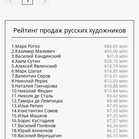
1
Рейтинг продаж русских художников
1.
Марк Ротко
$86,83 млн
2.
Казимир Малевич
$60,00 млн
3.
Василий Кандинский
$41,8 млн
4.
Хаим Сутин
$28,16 млн
5.
Алексей Явленский
$18,59 млн
6.
Марк Шагал
$14,85 млн
7.
Валентин Серов
$14,51 млн
8.
Николай Рерих
$12,09 млн
9.
Наталия Гончарова
$10,88 млн
10.
Николай Фешин
$10,84 млн
11.
Николя де Сталь
$9,42 млн
12.
Тамара де Лемпицка
$8,48 млн
13.
Илья Репин
$7,43 млн
14.
Константин Сомов
$7,33 млн
15.
Илья Машков
$7,25 млн
16.
Борис Кустодиев
$7,07 млн
17.
Василий Поленов
$6,34 млн
18.
Юрий Анненков
$6,27 млн
19.
Василий Верещагин
$6,15 млн