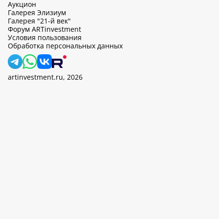
Аукцион
Галерея Элизиум
Галерея "21-й век"
Форум ARTinvestment
Условия пользования
Обработка персональных данных
artinvestment.ru, 2026
На этом сайте используются cookie, может вестись сбор данных
об IP-адресах и местоположении пользователей. Продолжив
работу с этим сайтом, вы подтверждаете свое согласие на
обработку персональных данных в соответствии с законом N
152-ФЗ «О персональных данных» и
«Политикой ООО «АртИн»
в отношении обработки персональных данных».