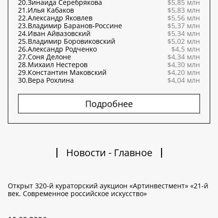
20.
Зинаида Серебрякова
$5,85 млн
21.
Илья Кабаков
$5,83 млн
22.
Александр Яковлев
$5,56 млн
23.
Владимир Баранов-Россине
$5,37 млн
24.
Иван Айвазовский
$5,34 млн
25.
Владимир Боровиковский
$5,02 млн
26.
Александр Родченко
$4,5 млн
27.
Соня Делоне
$4,34 млн
28.
Михаил Нестеров
$4,30 млн
29.
Константин Маковский
$4,20 млн
30.
Вера Рохлина
$4,04 млн
Подробнее
Новости - Главное
Открыт 320-й кураторский аукцион «Артинвестмент» «21-й
век. Современное российское искусство»