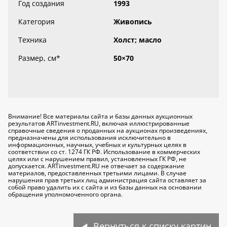
Год создания
1993
Категория
Живопись
Техника
Холст; масло
Размер, см
*
50×70
Внимание! Все материалы сайта и базы данных аукционных
результатов ARTinvestment.RU, включая иллюстрированные
справочные сведения о проданных на аукционах произведениях,
предназначены для использования исключительно
в
информационных, научных, учебных и культурных целях
в
соответствии со ст. 1274 ГК РФ. Использование в коммерческих
целях или с нарушением правил, установленных ГК РФ, не
допускается. ARTinvestment.RU не отвечает за содержание
материалов, предоставленных третьими лицами. В случае
нарушения прав третьих лиц администрация сайта оставляет за
собой право удалить их с сайта и из базы данных на основании
обращения уполномоченного органа.
Вернуться к списку картин