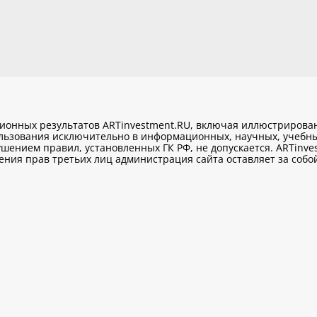
ционных результатов ARTinvestment.RU, включая иллюстриров
ользования исключительно
в информационных, научных, учебны
шением правил, установленных ГК РФ, не допускается. ARTinve
ия прав третьих лиц администрация сайта оставляет за собой 