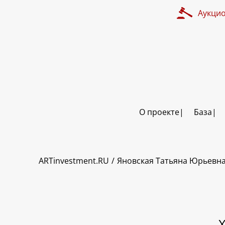
Аукци
О проекте
База
ART INVESTMENT
ARTinvestment.RU
Яновская Татьяна Юрьевн