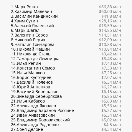
1.
Марк Ротко
$86,83 млн
2.
Казимир Малевич
$60,00 млн
3.
Василий Кандинский
$41,8 млн
4.
Хаим Сутин
$28,16 млн
5.
Алексей Явленский
$18,59 млн
6.
Марк Шагал
$14,85 млн
7.
Валентин Серов
$14,51 млн
8.
Николай Рерих
$12,09 млн
9.
Наталия Гончарова
$10,88 млн
10.
Николай Фешин
$10,84 млн
11.
Николя де Сталь
$9,42 млн
12.
Тамара де Лемпицка
$8,48 млн
13.
Илья Репин
$7,43 млн
14.
Константин Сомов
$7,33 млн
15.
Илья Машков
$7,25 млн
16.
Борис Кустодиев
$7,07 млн
17.
Василий Поленов
$6,34 млн
18.
Юрий Анненков
$6,27 млн
19.
Василий Верещагин
$6,15 млн
20.
Зинаида Серебрякова
$5,85 млн
21.
Илья Кабаков
$5,83 млн
22.
Александр Яковлев
$5,56 млн
23.
Владимир Баранов-Россине
$5,37 млн
24.
Иван Айвазовский
$5,34 млн
25.
Владимир Боровиковский
$5,02 млн
26.
Александр Родченко
$4,5 млн
27.
Соня Делоне
$4,34 млн