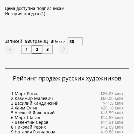
Цена доступна подписчикам
История продаж (1)
Записей
83
Страниц
3
На стр
1
2
3
Рейтинг продаж русских художников
1.
Марк Ротко
$86,83 млн
2.
Казимир Малевич
$60,00 млн
3.
Василий Кандинский
$41,8 млн
4.
Хаим Сутин
$28,16 млн
5.
Алексей Явленский
$18,59 млн
6.
Марк Шагал
$14,85 млн
7.
Валентин Серов
$14,51 млн
8.
Николай Рерих
$12,09 млн
9.
Наталия Гончарова
$10,88 млн