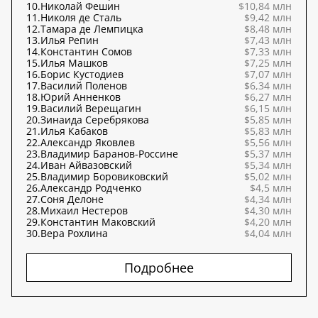
10.
Николай Фешин
$10,84 млн
11.
Николя де Сталь
$9,42 млн
12.
Тамара де Лемпицка
$8,48 млн
13.
Илья Репин
$7,43 млн
14.
Константин Сомов
$7,33 млн
15.
Илья Машков
$7,25 млн
16.
Борис Кустодиев
$7,07 млн
17.
Василий Поленов
$6,34 млн
18.
Юрий Анненков
$6,27 млн
19.
Василий Верещагин
$6,15 млн
20.
Зинаида Серебрякова
$5,85 млн
21.
Илья Кабаков
$5,83 млн
22.
Александр Яковлев
$5,56 млн
23.
Владимир Баранов-Россине
$5,37 млн
24.
Иван Айвазовский
$5,34 млн
25.
Владимир Боровиковский
$5,02 млн
26.
Александр Родченко
$4,5 млн
27.
Соня Делоне
$4,34 млн
28.
Михаил Нестеров
$4,30 млн
29.
Константин Маковский
$4,20 млн
30.
Вера Рохлина
$4,04 млн
Подробнее