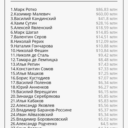
1.
Марк Ротко
$86,83 млн
2.
Казимир Малевич
$60,00 млн
3.
Василий Кандинский
$41,8 млн
4.
Хаим Сутин
$28,16 млн
5.
Алексей Явленский
$18,59 млн
6.
Марк Шагал
$14,85 млн
7.
Валентин Серов
$14,51 млн
8.
Николай Рерих
$12,09 млн
9.
Наталия Гончарова
$10,88 млн
10.
Николай Фешин
$10,84 млн
11.
Николя де Сталь
$9,42 млн
12.
Тамара де Лемпицка
$8,48 млн
13.
Илья Репин
$7,43 млн
14.
Константин Сомов
$7,33 млн
15.
Илья Машков
$7,25 млн
16.
Борис Кустодиев
$7,07 млн
17.
Василий Поленов
$6,34 млн
18.
Юрий Анненков
$6,27 млн
19.
Василий Верещагин
$6,15 млн
20.
Зинаида Серебрякова
$5,85 млн
21.
Илья Кабаков
$5,83 млн
22.
Александр Яковлев
$5,56 млн
23.
Владимир Баранов-Россине
$5,37 млн
24.
Иван Айвазовский
$5,34 млн
25.
Владимир Боровиковский
$5,02 млн
26.
Александр Родченко
$4,5 млн