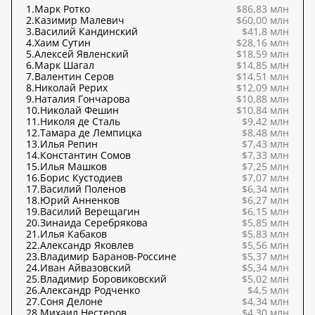
1.
Марк Ротко
$86,83 млн
2.
Казимир Малевич
$60,00 млн
3.
Василий Кандинский
$41,8 млн
4.
Хаим Сутин
$28,16 млн
5.
Алексей Явленский
$18,59 млн
6.
Марк Шагал
$14,85 млн
7.
Валентин Серов
$14,51 млн
8.
Николай Рерих
$12,09 млн
9.
Наталия Гончарова
$10,88 млн
10.
Николай Фешин
$10,84 млн
11.
Николя де Сталь
$9,42 млн
12.
Тамара де Лемпицка
$8,48 млн
13.
Илья Репин
$7,43 млн
14.
Константин Сомов
$7,33 млн
15.
Илья Машков
$7,25 млн
16.
Борис Кустодиев
$7,07 млн
17.
Василий Поленов
$6,34 млн
18.
Юрий Анненков
$6,27 млн
19.
Василий Верещагин
$6,15 млн
20.
Зинаида Серебрякова
$5,85 млн
21.
Илья Кабаков
$5,83 млн
22.
Александр Яковлев
$5,56 млн
23.
Владимир Баранов-Россине
$5,37 млн
24.
Иван Айвазовский
$5,34 млн
25.
Владимир Боровиковский
$5,02 млн
26.
Александр Родченко
$4,5 млн
27.
Соня Делоне
$4,34 млн
28.
Михаил Нестеров
$4,30 млн