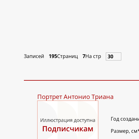
Записей
195
Страниц
7
На стр
Портрет Антонио Триана
Год создан
Размер, см