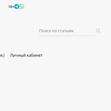
18+
ек
Личный кабинет