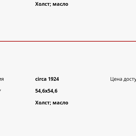
Холст; масло
ия
circa 1924
Цена дост
*
54,6х54,6
Холст; масло