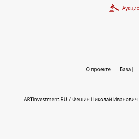
Аукци
О проекте
База
ART INVESTMENT
ARTinvestment.RU
Фешин Николай Иванович