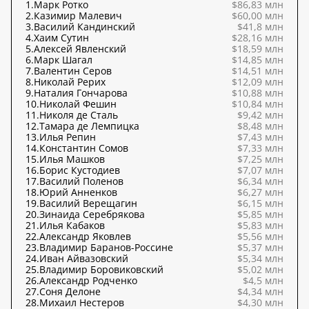
1.
Марк Ротко
$86,83 млн
2.
Казимир Малевич
$60,00 млн
3.
Василий Кандинский
$41,8 млн
4.
Хаим Сутин
$28,16 млн
5.
Алексей Явленский
$18,59 млн
6.
Марк Шагал
$14,85 млн
7.
Валентин Серов
$14,51 млн
8.
Николай Рерих
$12,09 млн
9.
Наталия Гончарова
$10,88 млн
10.
Николай Фешин
$10,84 млн
11.
Николя де Сталь
$9,42 млн
12.
Тамара де Лемпицка
$8,48 млн
13.
Илья Репин
$7,43 млн
14.
Константин Сомов
$7,33 млн
15.
Илья Машков
$7,25 млн
16.
Борис Кустодиев
$7,07 млн
17.
Василий Поленов
$6,34 млн
18.
Юрий Анненков
$6,27 млн
19.
Василий Верещагин
$6,15 млн
20.
Зинаида Серебрякова
$5,85 млн
21.
Илья Кабаков
$5,83 млн
22.
Александр Яковлев
$5,56 млн
23.
Владимир Баранов-Россине
$5,37 млн
24.
Иван Айвазовский
$5,34 млн
25.
Владимир Боровиковский
$5,02 млн
26.
Александр Родченко
$4,5 млн
27.
Соня Делоне
$4,34 млн
28.
Михаил Нестеров
$4,30 млн