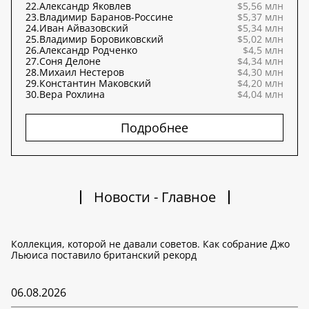
22.
Александр Яковлев
$5,56 млн
23.
Владимир Баранов-Россине
$5,37 млн
24.
Иван Айвазовский
$5,34 млн
25.
Владимир Боровиковский
$5,02 млн
26.
Александр Родченко
$4,5 млн
27.
Соня Делоне
$4,34 млн
28.
Михаил Нестеров
$4,30 млн
29.
Константин Маковский
$4,20 млн
30.
Вера Рохлина
$4,04 млн
Подробнее
Новости - Главное
Коллекция, которой не давали советов. Как собрание Джо
Льюиса поставило британский рекорд
06.08.2026