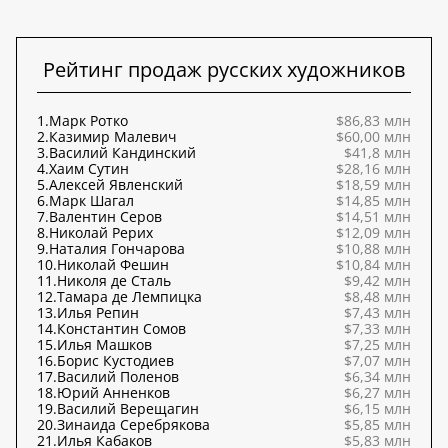
Рейтинг продаж русских художников
1.
Марк Ротко
$86,83 млн
2.
Казимир Малевич
$60,00 млн
3.
Василий Кандинский
$41,8 млн
4.
Хаим Сутин
$28,16 млн
5.
Алексей Явленский
$18,59 млн
6.
Марк Шагал
$14,85 млн
7.
Валентин Серов
$14,51 млн
8.
Николай Рерих
$12,09 млн
9.
Наталия Гончарова
$10,88 млн
10.
Николай Фешин
$10,84 млн
11.
Николя де Сталь
$9,42 млн
12.
Тамара де Лемпицка
$8,48 млн
13.
Илья Репин
$7,43 млн
14.
Константин Сомов
$7,33 млн
15.
Илья Машков
$7,25 млн
16.
Борис Кустодиев
$7,07 млн
17.
Василий Поленов
$6,34 млн
18.
Юрий Анненков
$6,27 млн
19.
Василий Верещагин
$6,15 млн
20.
Зинаида Серебрякова
$5,85 млн
21.
Илья Кабаков
$5,83 млн