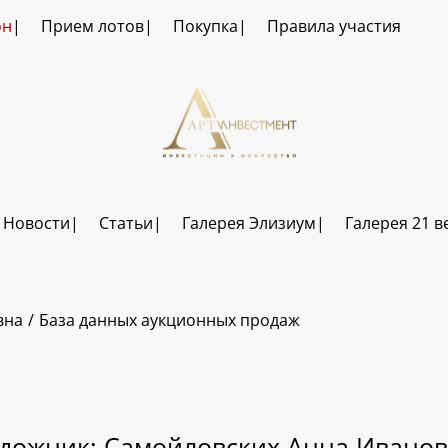
он
Прием лотов
Покупка
Правила участия
Новости
Статьи
Галерея Элизиум
Галерея 21 в
вна
База данных аукционных продаж
дожник: Самойловских Анна Ивано