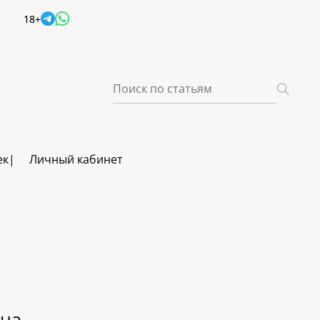
18+
ек
Личный кабинет
вна