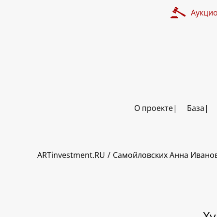
Аукци
О проекте
База
ART INVESTMENT
ARTinvestment.RU
Самойловских Анна Ивано
Ху