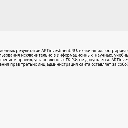
ционных результатов ARTinvestment.RU, включая иллюстриров
ользования исключительно
в информационных, научных, учебны
шением правил, установленных ГК РФ, не допускается. ARTinve
ия прав третьих лиц администрация сайта оставляет за собой 