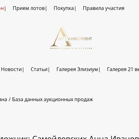
он
Прием лотов
Покупка
Правила участия
Новости
Статьи
Галерея Элизиум
Галерея 21 в
вна
База данных аукционных продаж
дожник: Самойловских Анна Ивано