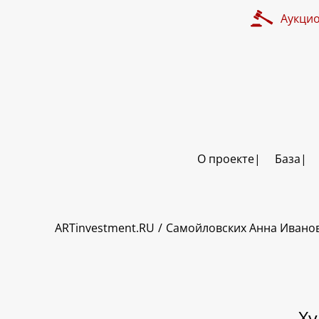
Аукци
О проекте
База
ART INVESTMENT
ARTinvestment.RU
Самойловских Анна Ивано
Ху