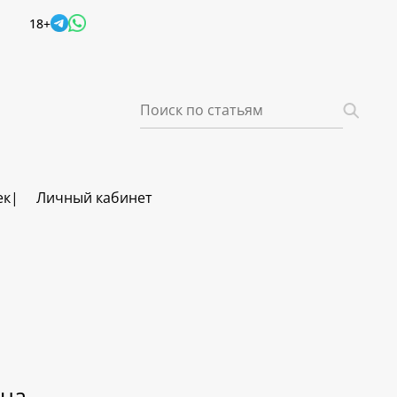
18+
ек
Личный кабинет
вна