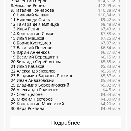
7.
Валентин Серов
$14,51 млн
8.
Николай Рерих
$12,09 млн
9.
Наталия Гончарова
$10,88 млн
10.
Николай Фешин
$10,84 млн
11.
Николя де Сталь
$9,42 млн
12.
Тамара де Лемпицка
$8,48 млн
13.
Илья Репин
$7,43 млн
14.
Константин Сомов
$7,33 млн
15.
Илья Машков
$7,25 млн
16.
Борис Кустодиев
$7,07 млн
17.
Василий Поленов
$6,34 млн
18.
Юрий Анненков
$6,27 млн
19.
Василий Верещагин
$6,15 млн
20.
Зинаида Серебрякова
$5,85 млн
21.
Илья Кабаков
$5,83 млн
22.
Александр Яковлев
$5,56 млн
23.
Владимир Баранов-Россине
$5,37 млн
24.
Иван Айвазовский
$5,34 млн
25.
Владимир Боровиковский
$5,02 млн
26.
Александр Родченко
$4,5 млн
27.
Соня Делоне
$4,34 млн
28.
Михаил Нестеров
$4,30 млн
29.
Константин Маковский
$4,20 млн
30.
Вера Рохлина
$4,04 млн
Подробнее