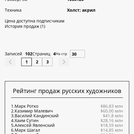
Техника
Холст; акрил
Цена доступна подписчикам
История продаж (1)
Записей
102
Страниц
4
На стр
1
2
3
Рейтинг продаж русских художников
1.
Марк Ротко
$86,83 млн
2.
Казимир Малевич
$60,00 млн
3.
Василий Кандинский
$41,8 млн
4.
Хаим Сутин
$28,16 млн
5.
Алексей Явленский
$18,59 млн
6.
Марк Шагал
$14,85 млн