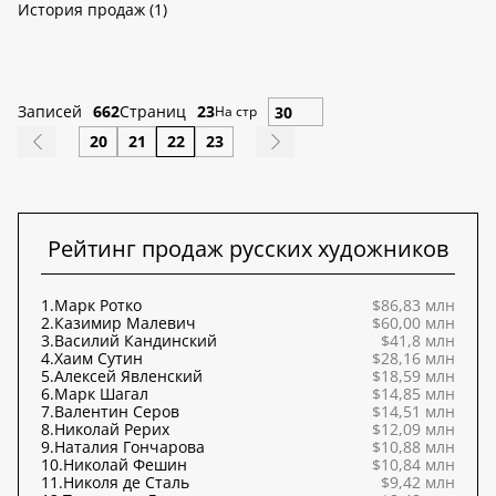
История продаж (1)
Записей
662
Страниц
23
На стр
20
21
22
23
Рейтинг продаж русских художников
1.
Марк Ротко
$86,83 млн
2.
Казимир Малевич
$60,00 млн
3.
Василий Кандинский
$41,8 млн
4.
Хаим Сутин
$28,16 млн
5.
Алексей Явленский
$18,59 млн
6.
Марк Шагал
$14,85 млн
7.
Валентин Серов
$14,51 млн
8.
Николай Рерих
$12,09 млн
9.
Наталия Гончарова
$10,88 млн
10.
Николай Фешин
$10,84 млн
11.
Николя де Сталь
$9,42 млн