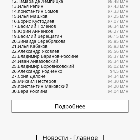
12.
Тамара де Лемпицка
$8,48 млн
13.
Илья Репин
$7,43 млн
14.
Константин Сомов
$7,33 млн
15.
Илья Машков
$7,25 млн
16.
Борис Кустодиев
$7,07 млн
17.
Василий Поленов
$6,34 млн
18.
Юрий Анненков
$6,27 млн
19.
Василий Верещагин
$6,15 млн
20.
Зинаида Серебрякова
$5,85 млн
21.
Илья Кабаков
$5,83 млн
22.
Александр Яковлев
$5,56 млн
23.
Владимир Баранов-Россине
$5,37 млн
24.
Иван Айвазовский
$5,34 млн
25.
Владимир Боровиковский
$5,02 млн
26.
Александр Родченко
$4,5 млн
27.
Соня Делоне
$4,34 млн
28.
Михаил Нестеров
$4,30 млн
29.
Константин Маковский
$4,20 млн
30.
Вера Рохлина
$4,04 млн
Подробнее
Новости - Главное