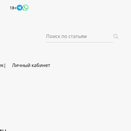
18+
ек
Личный кабинет
ич