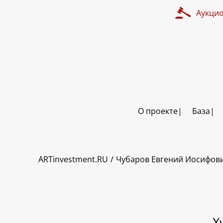
Аукци
О проекте
База
ART INVESTMENT
ARTinvestment.RU
Чубаров Евгений Иосифов
Х