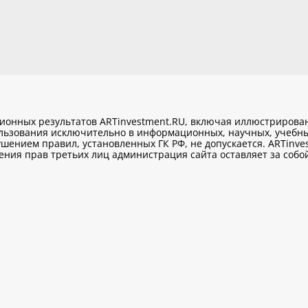
ционных результатов ARTinvestment.RU, включая иллюстриров
ользования исключительно
в информационных, научных, учебны
шением правил, установленных ГК РФ, не допускается. ARTinve
ия прав третьих лиц администрация сайта оставляет за собой 