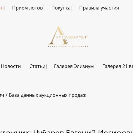
он
Прием лотов
Покупка
Правила участия
Новости
Статьи
Галерея Элизиум
Галерея 21 в
ич
База данных аукционных продаж
удожник: Чубаров Евгений Иосифов