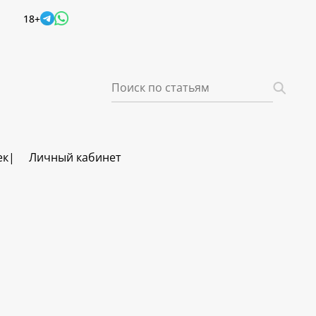
18+
ек
Личный кабинет