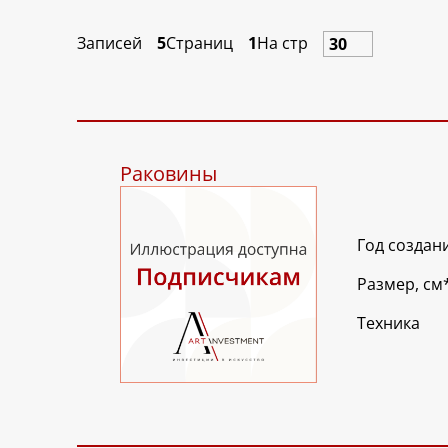
Записей
5
Страниц
1
На стр
Раковины
Год создан
Размер, см
Техника