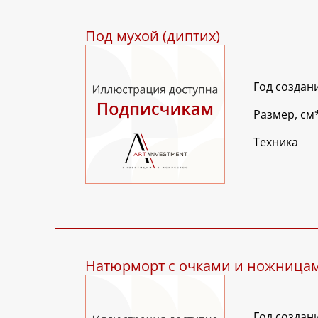
Под мухой (диптих)
Год создан
Размер, см
Техника
Натюрморт с очками и ножница
Год создан