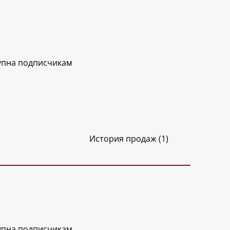
упна подписчикам
История продаж (1)
упна подписчикам