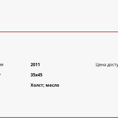
ия
2011
Цена дост
*
35х45
Холст; масло