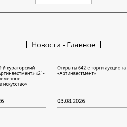
Новости - Главное
9-й кураторский
Открыты 642-е торги аукциона
Артинвестмент» «21-
«Артинвестмент»
временное
е искусство»
26
03.08.2026