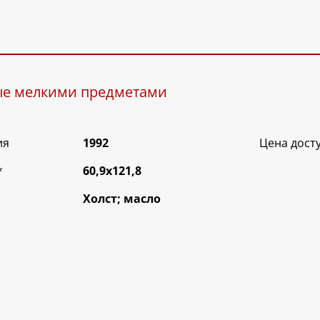
ые мелкими предметами
ия
1992
Цена дост
*
60,9х121,8
Холст; масло