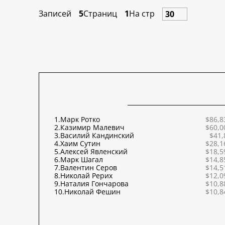
Записей
5
Страниц
1
На стр
1.
Марк Ротко
$86,8
2.
Казимир Малевич
$60,0
3.
Василий Кандинский
$41,
4.
Хаим Сутин
$28,1
5.
Алексей Явленский
$18,5
6.
Марк Шагал
$14,8
7.
Валентин Серов
$14,5
8.
Николай Рерих
$12,0
9.
Наталия Гончарова
$10,8
10.
Николай Фешин
$10,8