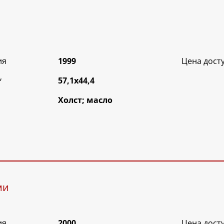
ия
1999
Цена дост
*
57,1х44,4
Холст; масло
ми
ия
2000
Цена дост