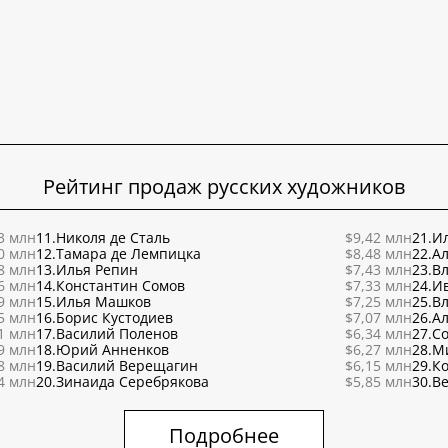
Рейтинг продаж русских художников
3 млн
11.
Николя де Сталь
$9,42 млн
21.
Ил
0 млн
12.
Тамара де Лемпицка
$8,48 млн
22.
Ал
8 млн
13.
Илья Репин
$7,43 млн
23.
В
6 млн
14.
Константин Сомов
$7,33 млн
24.
И
9 млн
15.
Илья Машков
$7,25 млн
25.
В
5 млн
16.
Борис Кустодиев
$7,07 млн
26.
Ал
1 млн
17.
Василий Поленов
$6,34 млн
27.
С
9 млн
18.
Юрий Анненков
$6,27 млн
28.
М
8 млн
19.
Василий Верещагин
$6,15 млн
29.
К
4 млн
20.
Зинаида Серебрякова
$5,85 млн
30.
Ве
Подробнее