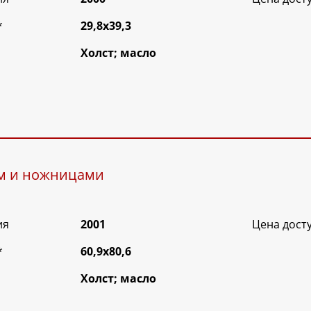
*
29,8х39,3
Холст; масло
ом и ножницами
ия
2001
Цена дост
*
60,9х80,6
Холст; масло