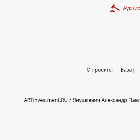
Аукци
О проекте
База
ART INVESTMENT
ARTinvestment.RU
Янушкевич Александр Пав