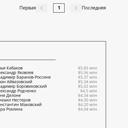
Первая
1
Последняя
ья Кабаков
$5,83 млн
ександр Яковлев
$5,56 млн
ладимир Баранов-Россине
$5,37 млн
ван Айвазовский
$5,34 млн
ладимир Боровиковский
$5,02 млн
ександр Родченко
$4,5 млн
оня Делоне
$4,34 млн
ихаил Нестеров
$4,30 млн
онстантин Маковский
$4,20 млн
ра Рохлина
$4,04 млн